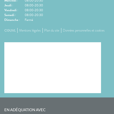
Mercredi
:
08:00-20:30
Jeudi
:
08:00-20:30
Vendredi
:
08:00-20:30
Samedi
:
08:00-20:30
Dimanche
:
Fermé
CGUVL
Mentions légales
Plan du site
Données personnelles et cookies
EN ADÉQUATION AVEC