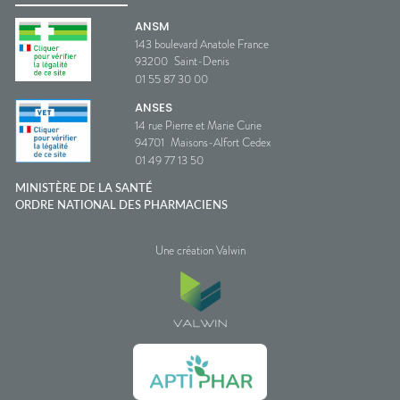
ANSM
143 boulevard Anatole France
93200
Saint-Denis
01 55 87 30 00
ANSES
14 rue Pierre et Marie Curie
94701
Maisons-Alfort Cedex
01 49 77 13 50
MINISTÈRE DE LA SANTÉ
ORDRE NATIONAL DES PHARMACIENS
Une création Valwin