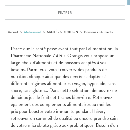
VOTRE
Trousse à
urinaires
MUSCLES -
Solaire
Etendre
PHARMACIES
APPLICATION
ARTICULATIONS
pharmacie
DE GARDE
DE SANTÉ
Visage
FILTRER
NUTRITION
Douleurs
Etendre
articulaires
OPHTALMOLOGIE
Prévention
Etendre
Douleurs
cardio-
Irritations
OREILLES
musculaires
vasculaire
Accueil
>
Médicament
>
SANTÉ- NUTRITION
>
Boissons et Aliments
Etendre
- NEZ -
Lavages
GORGE
oculaires
Maux
SANTÉ-
Parce que la santé passe avant tout par l’alimentation, la
Etendre
Sécheresses
NUTRITION
de gorge
Pharmacie Nationale 7 à Ris-Orangis vous propose un
des yeux
Boissons
Rhumes
SEVRAGE
Etendre
large choix d’aliments et de boissons adaptés à vos
TABAGIQUE
- état
et
Aliments
grippaux
besoins. Parmi eux, vous trouverez des produits de
Gommes
SOINS
Etendre
DENTAIRES
Soins
nutrition clinique ainsi que des denrées adaptées à
Pastilles
des
différents régimes alimentaires : vegan, hyposodé, sans
TROUBLES DE
Soins
oreilles
Etendre
Patchs
dentaires
LA
sucre, sans gluten... Dans cette sélection, découvrez de
CIRCULATION
Toux
Bains de
grasses
délicieux jus de fruits et tisanes bien-être. Retrouvez
Jambes
bouche
également des compléments alimentaires au meilleur
lourdes
Toux
sèches
prix pour booster votre immunité pendant l’hiver,
retrouver un sommeil de qualité ou encore prendre soin
de votre microbiote grâce aux probiotiques. Besoin d’un