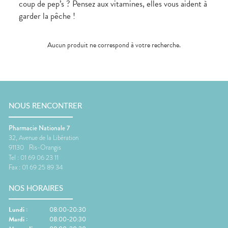
coup de pep’s ? Pensez aux vitamines, elles vous aident à
garder la pêche !
Aucun produit ne correspond à votre recherche.
NOUS RENCONTRER
Pharmacie Nationale 7
32, Avenue de la Libération
91130
Ris-Orangis
Tel :
01 69 06 23 11
Fax :
01 69 25 89 34
NOS HORAIRES
Lundi
:
08:00-20:30
Mardi
:
08:00-20:30