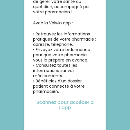
de gérer votre santé au
simplement de biologie. 😉🦟
quotidien, accompagné par
SourcesINSERMANSESCenters
votre pharmacien !
for Disease Control and
Prevention (CDC)
Avec la Valwin app :
• Retrouvez les informations
pratiques de votre pharmacie :
adresse, téléphone...
• Envoyez votre ordonnance
pour que votre pharmacie
vous la prépare en avance.
• Consultez toutes les
informations sur vos
médicaments.
• Bénéficiez d'un dossier
patient connecté à votre
pharmacien.
Scannez pour accéder à
l'app