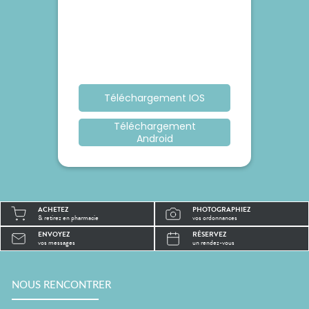
Téléchargement IOS
Téléchargement
Android
ACHETEZ
PHOTOGRAPHIEZ
& retirez en pharmacie
vos ordonnances
ENVOYEZ
RÉSERVEZ
vos messages
un rendez-vous
NOUS RENCONTRER