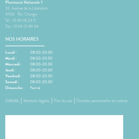
Pharmacie Nationale 7
32, Avenue de la Libération
91130
Ris-Orangis
Tel :
01 69 06 23 11
Fax :
01 69 25 89 34
NOS HORAIRES
Lundi
:
08:00-20:30
Mardi
:
08:00-20:30
Mercredi
:
08:00-20:30
Jeudi
:
08:00-20:30
Vendredi
:
08:00-20:30
Samedi
:
08:00-20:30
Dimanche
:
Fermé
CGUVL
Mentions légales
Plan du site
Données personnelles et cookies