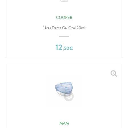
COOPER
1ères Dents Gel Oral 20ml
12
,
50
€
MAM