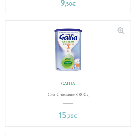
9
,
50
€
GALLIA
Gest Croissance 3 800g
15
,
20
€