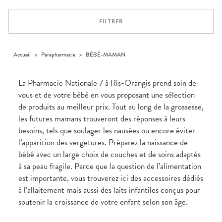
VOTRE
Trousse à
urinaires
MUSCLES -
Solaire
Etendre
PHARMACIES
APPLICATION
ARTICULATIONS
pharmacie
DE GARDE
DE SANTÉ
Visage
FILTRER
NUTRITION
Douleurs
Etendre
articulaires
OPHTALMOLOGIE
Prévention
Etendre
Douleurs
cardio-
Irritations
OREILLES
musculaires
vasculaire
Accueil
>
Parapharmacie
>
BÉBÉ-MAMAN
Etendre
- NEZ -
Lavages
GORGE
oculaires
Maux
SANTÉ-
La Pharmacie Nationale 7 à Ris-Orangis prend soin de
Etendre
Sécheresses
NUTRITION
de gorge
vous et de votre bébé en vous proposant une sélection
des yeux
Boissons
Rhumes
SEVRAGE
Etendre
de produits au meilleur prix. Tout au long de la grossesse,
TABAGIQUE
- état
et
Aliments
grippaux
les futures mamans trouveront des réponses à leurs
Gommes
SOINS
Etendre
DENTAIRES
Soins
besoins, tels que soulager les nausées ou encore éviter
Pastilles
des
l’apparition des vergetures. Préparez la naissance de
TROUBLES DE
Soins
oreilles
Etendre
Patchs
dentaires
LA
bébé avec un large choix de couches et de soins adaptés
CIRCULATION
Toux
Bains de
grasses
à sa peau fragile. Parce que la question de l’alimentation
Jambes
bouche
est importante, vous trouverez ici des accessoires dédiés
lourdes
Toux
sèches
à l’allaitement mais aussi des laits infantiles conçus pour
soutenir la croissance de votre enfant selon son âge.