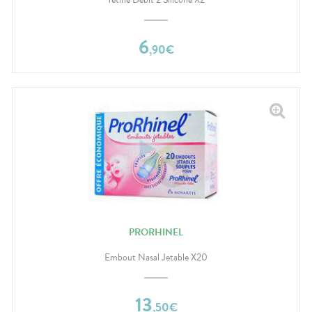
6
,
90
€
PRORHINEL
Embout Nasal Jetable X20
13
,
50
€