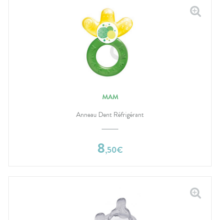
MAM
Anneau Dent Réfrigérant
8
,
50
€