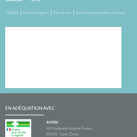
Dimanche
:
Fermé
CGUVL
Mentions légales
Plan du site
Données personnelles et cookies
EN ADÉQUATION AVEC
ANSM
143 boulevard Anatole France
93200
Saint-Denis