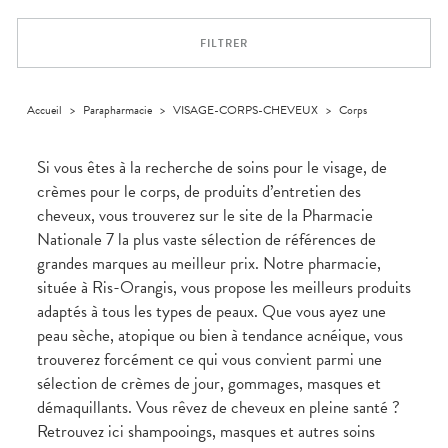
VOTRE
Trousse à
urinaires
MUSCLES -
Solaire
Etendre
PHARMACIES
APPLICATION
ARTICULATIONS
pharmacie
DE GARDE
DE SANTÉ
Visage
FILTRER
NUTRITION
Douleurs
Etendre
articulaires
OPHTALMOLOGIE
Prévention
Etendre
Douleurs
cardio-
Irritations
OREILLES
musculaires
vasculaire
Accueil
>
Parapharmacie
>
VISAGE-CORPS-CHEVEUX
>
Corps
Etendre
- NEZ -
Lavages
GORGE
oculaires
Maux
SANTÉ-
Si vous êtes à la recherche de soins pour le visage, de
Etendre
Sécheresses
NUTRITION
de gorge
crèmes pour le corps, de produits d’entretien des
des yeux
Boissons
Rhumes
SEVRAGE
Etendre
cheveux, vous trouverez sur le site de la Pharmacie
TABAGIQUE
- état
et
Aliments
grippaux
Nationale 7 la plus vaste sélection de références de
Gommes
SOINS
Etendre
DENTAIRES
Soins
grandes marques au meilleur prix. Notre pharmacie,
Pastilles
des
située à Ris-Orangis, vous propose les meilleurs produits
TROUBLES DE
Soins
oreilles
Etendre
Patchs
dentaires
LA
adaptés à tous les types de peaux. Que vous ayez une
CIRCULATION
Toux
Bains de
grasses
peau sèche, atopique ou bien à tendance acnéique, vous
Jambes
bouche
trouverez forcément ce qui vous convient parmi une
lourdes
Toux
sèches
sélection de crèmes de jour, gommages, masques et
démaquillants. Vous rêvez de cheveux en pleine santé ?
Retrouvez ici shampooings, masques et autres soins