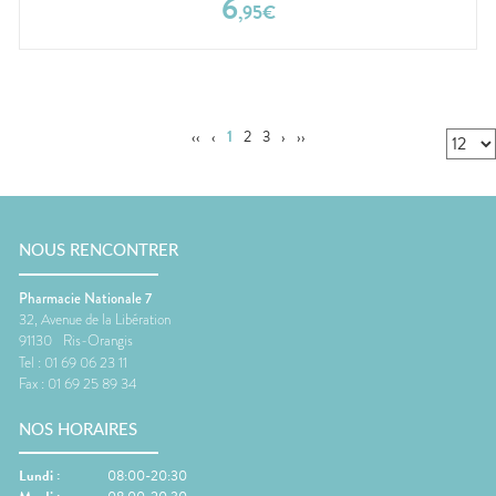
6
,
95
€
‹‹
‹
1
2
3
›
››
NOUS RENCONTRER
Pharmacie Nationale 7
32, Avenue de la Libération
91130
Ris-Orangis
Tel :
01 69 06 23 11
Fax :
01 69 25 89 34
NOS HORAIRES
Lundi
:
08:00-20:30