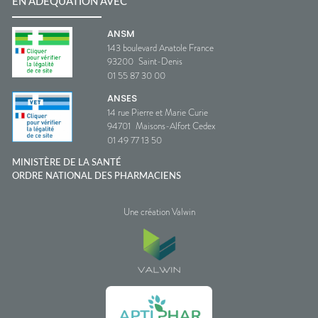
EN ADÉQUATION AVEC
ANSM
143 boulevard Anatole France
93200
Saint-Denis
01 55 87 30 00
ANSES
14 rue Pierre et Marie Curie
94701
Maisons-Alfort Cedex
01 49 77 13 50
MINISTÈRE DE LA SANTÉ
ORDRE NATIONAL DES PHARMACIENS
Une création Valwin