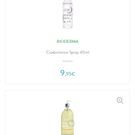
BIODERMA
Cicabiolotion Spray 40ml
9
,
95
€