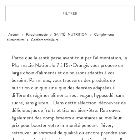
VOTRE
Trousse à
urinaires
MUSCLES -
Solaire
Etendre
PHARMACIES
APPLICATION
ARTICULATIONS
pharmacie
DE GARDE
DE SANTÉ
Visage
FILTRER
NUTRITION
Douleurs
Etendre
articulaires
OPHTALMOLOGIE
Prévention
Etendre
Douleurs
cardio-
Irritations
OREILLES
musculaires
vasculaire
Accueil
>
Parapharmacie
>
SANTÉ- NUTRITION
>
Compléments
Etendre
- NEZ -
alimentaires
>
Confort articulaire
Lavages
GORGE
oculaires
Maux
SANTÉ-
Etendre
Sécheresses
NUTRITION
de gorge
Parce que la santé passe avant tout par l’alimentation, la
des yeux
Boissons
Rhumes
SEVRAGE
Pharmacie Nationale 7 à Ris-Orangis vous propose un
Etendre
TABAGIQUE
- état
et
large choix d’aliments et de boissons adaptés à vos
Aliments
grippaux
Gommes
SOINS
Etendre
besoins. Parmi eux, vous trouverez des produits de
DENTAIRES
Soins
Pastilles
des
nutrition clinique ainsi que des denrées adaptées à
TROUBLES DE
Soins
oreilles
Etendre
Patchs
dentaires
LA
différents régimes alimentaires : vegan, hyposodé, sans
CIRCULATION
Toux
sucre, sans gluten... Dans cette sélection, découvrez de
Bains de
grasses
Jambes
bouche
délicieux jus de fruits et tisanes bien-être. Retrouvez
lourdes
Toux
sèches
également des compléments alimentaires au meilleur
prix pour booster votre immunité pendant l’hiver,
retrouver un sommeil de qualité ou encore prendre soin