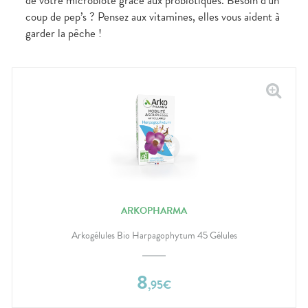
de votre microbiote grâce aux probiotiques. Besoin d’un
coup de pep’s ? Pensez aux vitamines, elles vous aident à
garder la pêche !
ARKOPHARMA
Arkogélules Bio Harpagophytum 45 Gélules
8
,
95
€