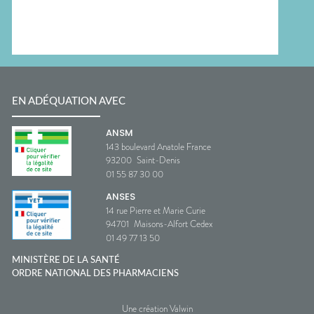
EN ADÉQUATION AVEC
ANSM
143 boulevard Anatole France
93200
Saint-Denis
01 55 87 30 00
ANSES
14 rue Pierre et Marie Curie
94701
Maisons-Alfort Cedex
01 49 77 13 50
MINISTÈRE DE LA SANTÉ
ORDRE NATIONAL DES PHARMACIENS
Une création Valwin