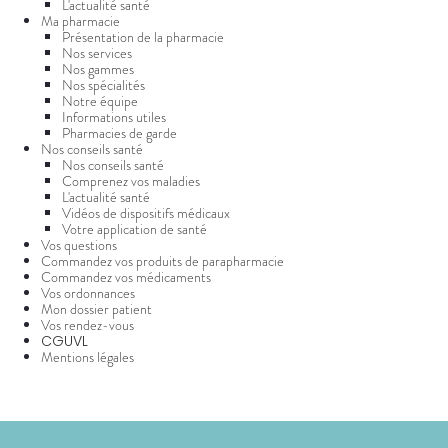
L'actualité santé
VOTRE
Trousse à
urinaires
MUSCLES -
Solaire
Etendre
PHARMACIES
Ma pharmacie
APPLICATION
ARTICULATIONS
pharmacie
DE GARDE
Présentation de la pharmacie
DE SANTÉ
Visage
Nos services
NUTRITION
Douleurs
Etendre
articulaires
Nos gammes
OPHTALMOLOGIE
Prévention
Nos spécialités
Etendre
Douleurs
cardio-
Notre équipe
Irritations
OREILLES
musculaires
vasculaire
Etendre
Informations utiles
- NEZ -
Lavages
Pharmacies de garde
GORGE
oculaires
Nos conseils santé
Maux
SANTÉ-
Nos conseils santé
Etendre
Sécheresses
NUTRITION
de gorge
Comprenez vos maladies
des yeux
L'actualité santé
Boissons
Rhumes
SEVRAGE
Etendre
Vidéos de dispositifs médicaux
TABAGIQUE
- état
et
Votre application de santé
Aliments
grippaux
Vos questions
Gommes
SOINS
Etendre
DENTAIRES
Soins
Commandez vos produits de parapharmacie
Pastilles
des
Commandez vos médicaments
TROUBLES DE
Soins
oreilles
Etendre
Vos ordonnances
Patchs
dentaires
LA
Mon dossier patient
CIRCULATION
Toux
Vos rendez-vous
Bains de
grasses
CGUVL
Jambes
bouche
Mentions légales
lourdes
Toux
sèches