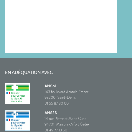
EN ADÉQUATION AVEC
ANSM
143 boulevard Anatole France
93200
Saint-Denis
01 55 87 30 00
ANSES
14 rue Pierre et Marie Curie
94701
Maisons-Alfort Cedex
01 49 77 13 50