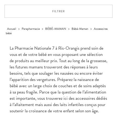
VOTRE
Trousse à
urinaires
MUSCLES -
Solaire
Etendre
PHARMACIES
APPLICATION
ARTICULATIONS
pharmacie
DE GARDE
DE SANTÉ
Visage
FILTRER
NUTRITION
Douleurs
Etendre
articulaires
OPHTALMOLOGIE
Prévention
Etendre
Douleurs
cardio-
Irritations
OREILLES
musculaires
vasculaire
Accueil
>
Parapharmacie
>
BÉBÉ-MAMAN
>
Bébé-Maman
>
Accessoires
Etendre
- NEZ -
bébé
Lavages
GORGE
oculaires
Maux
SANTÉ-
Etendre
Sécheresses
NUTRITION
de gorge
La Pharmacie Nationale 7 à Ris-Orangis prend soin de
des yeux
Boissons
Rhumes
SEVRAGE
vous et de votre bébé en vous proposant une sélection
Etendre
TABAGIQUE
- état
et
de produits au meilleur prix. Tout au long de la grossesse,
Aliments
grippaux
Gommes
SOINS
Etendre
les futures mamans trouveront des réponses à leurs
DENTAIRES
Soins
Pastilles
des
besoins, tels que soulager les nausées ou encore éviter
TROUBLES DE
Soins
oreilles
Etendre
Patchs
dentaires
LA
l’apparition des vergetures. Préparez la naissance de
CIRCULATION
Toux
bébé avec un large choix de couches et de soins adaptés
Bains de
grasses
Jambes
bouche
à sa peau fragile. Parce que la question de l’alimentation
lourdes
Toux
sèches
est importante, vous trouverez ici des accessoires dédiés
à l’allaitement mais aussi des laits infantiles conçus pour
soutenir la croissance de votre enfant selon son âge.