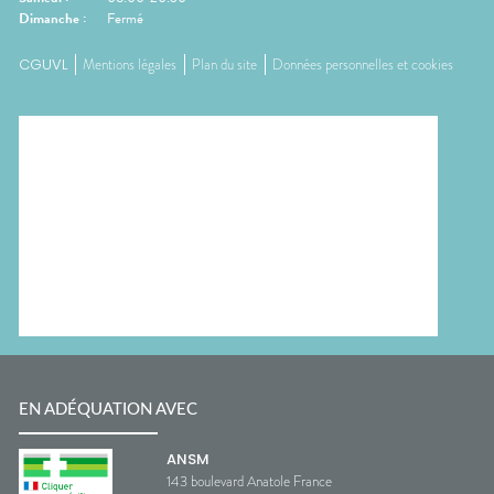
Dimanche
:
Fermé
CGUVL
Mentions légales
Plan du site
Données personnelles et cookies
EN ADÉQUATION AVEC
ANSM
143 boulevard Anatole France