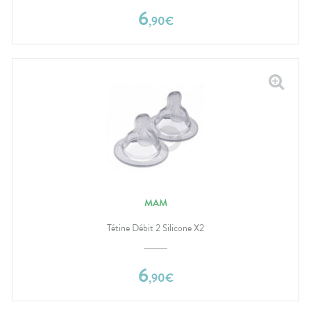
6
,
90
€
MAM
Tétine Débit 2 Silicone X2
6
,
90
€