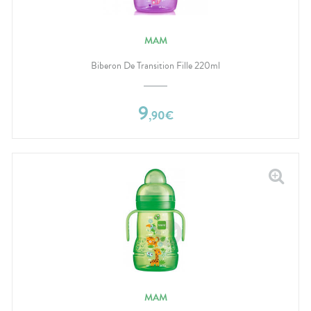
MAM
Biberon De Transition Fille 220ml
9
,
90
€
MAM