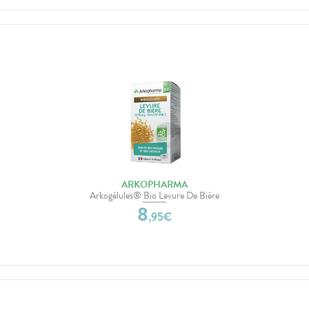
ARKOPHARMA
Arkogélules® Bio Levure De Bière
8
,
95
€