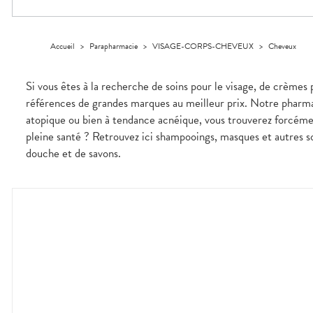
VOTRE
Trousse à
urinaires
MUSCLES -
Solaire
Etendre
PHARMACIES
APPLICATION
ARTICULATIONS
pharmacie
DE GARDE
DE SANTÉ
Visage
NUTRITION
Douleurs
Etendre
Accueil
>
Parapharmacie
>
VISAGE-CORPS-CHEVEUX
>
Cheveux
articulaires
OPHTALMOLOGIE
Prévention
Etendre
Douleurs
cardio-
Irritations
OREILLES
musculaires
vasculaire
Etendre
Si vous êtes à la recherche de soins pour le visage, de crèmes 
- NEZ -
Lavages
GORGE
références de grandes marques au meilleur prix. Notre pharmac
oculaires
Maux
SANTÉ-
Etendre
atopique ou bien à tendance acnéique, vous trouverez forcém
Sécheresses
NUTRITION
de gorge
des yeux
pleine santé ? Retrouvez ici shampooings, masques et autres so
Boissons
Rhumes
SEVRAGE
Etendre
douche et de savons.
TABAGIQUE
- état
et
Aliments
grippaux
Gommes
SOINS
Etendre
DENTAIRES
Soins
Pastilles
des
TROUBLES DE
Soins
oreilles
Etendre
Patchs
dentaires
LA
CIRCULATION
Toux
Bains de
grasses
Jambes
bouche
lourdes
Toux
sèches