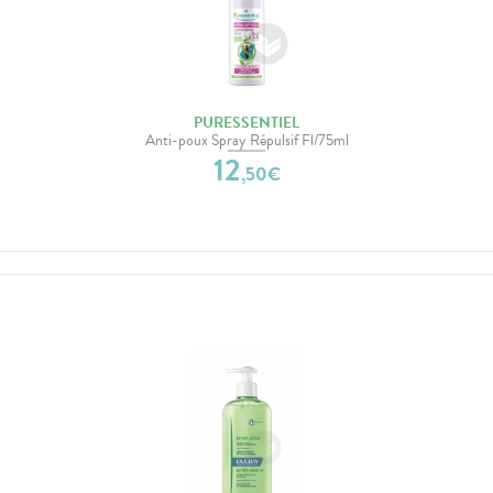
PURESSENTIEL
Anti-poux Spray Répulsif Fl/75ml
12
,
50
€