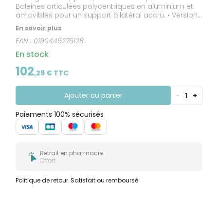
Baleines articulées polycentriques en aluminium et
amovibles pour un support bilatéral accru. • Version
wrap : s’ouvre entièrement. • Version tubulaire,
En savoir plus
application par enfilement. • Tissu ajouré compressif
EAN :
0190446276128
et respirant. • Panneau poplité en Lycra® doux, pour
un excellent confort. • Baleines conformables. •
En stock
Modèle bilatéral. • Disponible en 7 tailles (de XS à
XXXL)
102
,
29
€ TTC
Ajouter au panier
-
1
+
Paiements 100% sécurisés
Retrait en pharmacie
Offert
Politique de retour
Satisfait ou remboursé