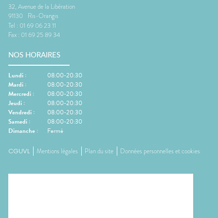
32, Avenue de la Libération
91130
Ris-Orangis
Tel :
01 69 06 23 11
Fax :
01 69 25 89 34
NOS HORAIRES
Lundi
:
08:00-20:30
Mardi
:
08:00-20:30
Mercredi
:
08:00-20:30
Jeudi
:
08:00-20:30
Vendredi
:
08:00-20:30
Samedi
:
08:00-20:30
Dimanche
:
Fermé
CGUVL
Mentions légales
Plan du site
Données personnelles et cookies