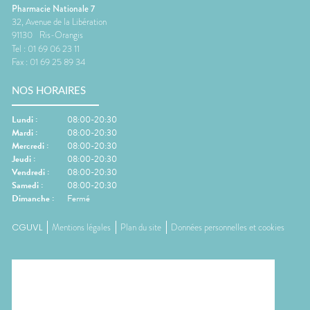
Pharmacie Nationale 7
32, Avenue de la Libération
91130
Ris-Orangis
Tel :
01 69 06 23 11
Fax :
01 69 25 89 34
NOS HORAIRES
Lundi
:
08:00-20:30
Mardi
:
08:00-20:30
Mercredi
:
08:00-20:30
Jeudi
:
08:00-20:30
Vendredi
:
08:00-20:30
Samedi
:
08:00-20:30
Dimanche
:
Fermé
CGUVL
Mentions légales
Plan du site
Données personnelles et cookies