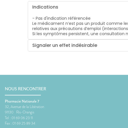
Indications
- Pas d'indication référencée
Le médicament n’est pas un produit comme les
relatives aux précautions d’emploi (interaction
Si les symptômes persistent, une consultatio
Signaler un effet indésirable
NOUS RENCONTRER
Pharmacie Nationale 7
32, Avenue de la Libération
91130
Ris-Orangis
Tel :
01 69 06 23 11
Fax :
01 69 25 89 34