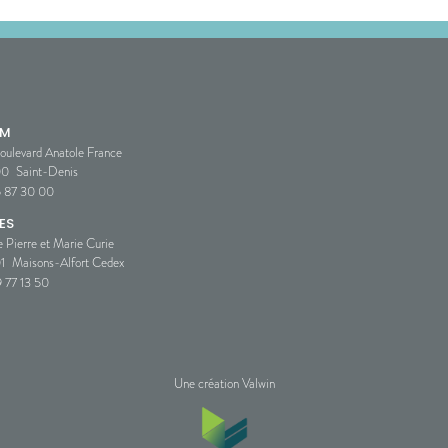
SM
oulevard Anatole France
00
Saint-Denis
5 87 30 00
ES
e Pierre et Marie Curie
1
Maisons-Alfort Cedex
 77 13 50
Une création Valwin