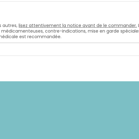
 autres,
lisez attentivement la notice avant de le commander.
s médicamenteuses, contre-indications, mise en garde spéciales, e
n médicale est recommandée.