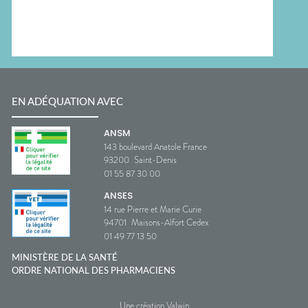
EN ADÉQUATION AVEC
ANSM
143 boulevard Anatole France
93200
Saint-Denis
01 55 87 30 00
ANSES
14 rue Pierre et Marie Curie
94701
Maisons-Alfort Cedex
01 49 77 13 50
MINISTÈRE DE LA SANTÉ
ORDRE NATIONAL DES PHARMACIENS
Une création Valwin