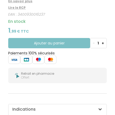
En savoir plus
Lire le RCP
EAN :
3400930016237
En stock
1
,
99
€ TTC
Ajouter au panier
-
1
+
Paiements 100% sécurisés
Retrait en pharmacie
Offert
Indications