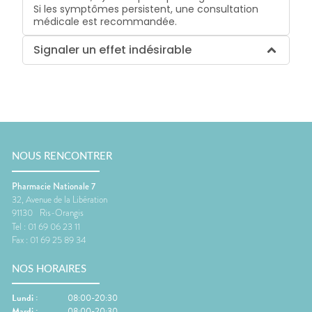
Si les symptômes persistent, une consultation
médicale est recommandée.
Signaler un effet indésirable
NOUS RENCONTRER
Pharmacie Nationale 7
32, Avenue de la Libération
91130
Ris-Orangis
Tel :
01 69 06 23 11
Fax :
01 69 25 89 34
NOS HORAIRES
Lundi
:
08:00-20:30
Mardi
:
08:00-20:30