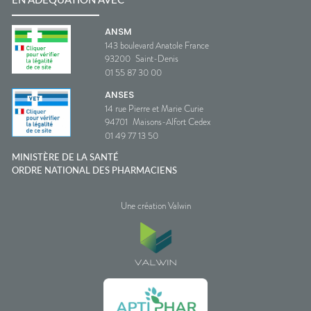
EN ADÉQUATION AVEC
ANSM
143 boulevard Anatole France
93200
Saint-Denis
01 55 87 30 00
ANSES
14 rue Pierre et Marie Curie
94701
Maisons-Alfort Cedex
01 49 77 13 50
MINISTÈRE DE LA SANTÉ
ORDRE NATIONAL DES PHARMACIENS
Une création Valwin