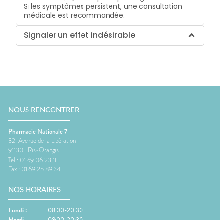
Si les symptômes persistent, une consultation
médicale est recommandée.
Signaler un effet indésirable
NOUS RENCONTRER
Pharmacie Nationale 7
32, Avenue de la Libération
91130
Ris-Orangis
Tel :
01 69 06 23 11
Fax :
01 69 25 89 34
NOS HORAIRES
Lundi
:
08:00-20:30
Mardi
:
08:00-20:30