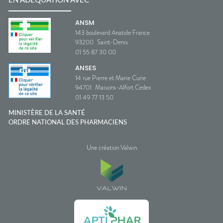
EN ADÉQUATION AVEC
ANSM
143 boulevard Anatole France
93200
Saint-Denis
01 55 87 30 00
ANSES
14 rue Pierre et Marie Curie
94701
Maisons-Alfort Cedex
01 49 77 13 50
MINISTÈRE DE LA SANTÉ
ORDRE NATIONAL DES PHARMACIENS
Une création Valwin