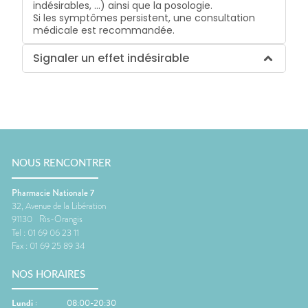
indésirables, …) ainsi que la posologie.
Si les symptômes persistent, une consultation
médicale est recommandée.
Signaler un effet indésirable
NOUS RENCONTRER
Pharmacie Nationale 7
32, Avenue de la Libération
91130
Ris-Orangis
Tel :
01 69 06 23 11
Fax :
01 69 25 89 34
NOS HORAIRES
Lundi
:
08:00-20:30