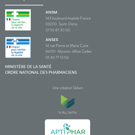
ANSM
143 boulevard Anatole France
93200
Saint-Denis
01 55 87 30 00
ANSES
14 rue Pierre et Marie Curie
94701
Maisons-Alfort Cedex
01 49 77 13 50
MINISTÈRE DE LA SANTÉ
ORDRE NATIONAL DES PHARMACIENS
Une création Valwin