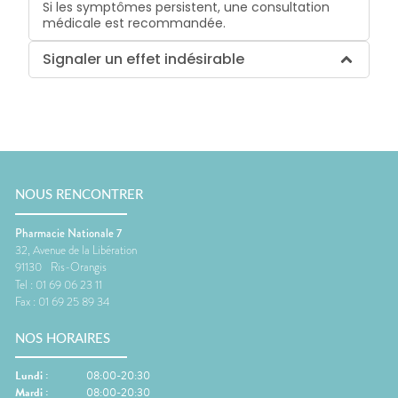
Si les symptômes persistent, une consultation
médicale est recommandée.
Signaler un effet indésirable
NOUS RENCONTRER
Pharmacie Nationale 7
32, Avenue de la Libération
91130
Ris-Orangis
Tel :
01 69 06 23 11
Fax :
01 69 25 89 34
NOS HORAIRES
Lundi
:
08:00-20:30
Mardi
:
08:00-20:30