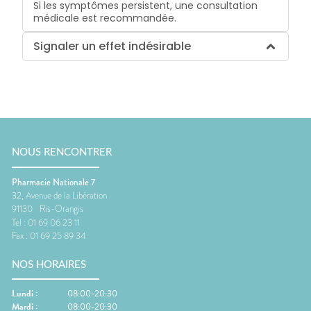
Si les symptômes persistent, une consultation
médicale est recommandée.
Signaler un effet indésirable
NOUS RENCONTRER
Pharmacie Nationale 7
32, Avenue de la Libération
91130
Ris-Orangis
Tel :
01 69 06 23 11
Fax :
01 69 25 89 34
NOS HORAIRES
Lundi
:
08:00-20:30
Mardi
:
08:00-20:30