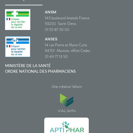
ANSM
143 boulevard Anatole France
93200
Saint-Denis
01 55 87 30 00
ANSES
14 rue Pierre et Marie Curie
94701
Maisons-Alfort Cedex
01 49 77 13 50
MINISTÈRE DE LA SANTÉ
ORDRE NATIONAL DES PHARMACIENS
Une création Valwin