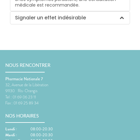
médicale est recommandée.
Signaler un effet indésirable
NOUS RENCONTRER
Pharmacie Nationale 7
32, Avenue de la Libération
91130
Ris-Orangis
Tel :
01 69 06 23 11
Fax :
01 69 25 89 34
NOS HORAIRES
Lundi
:
08:00-20:30
Mardi
:
08:00-20:30