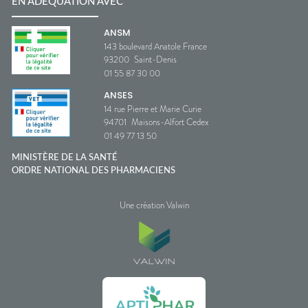
EN ADÉQUATION AVEC
ANSM
143 boulevard Anatole France
93200
Saint-Denis
01 55 87 30 00
ANSES
14 rue Pierre et Marie Curie
94701
Maisons-Alfort Cedex
01 49 77 13 50
MINISTÈRE DE LA SANTÉ
ORDRE NATIONAL DES PHARMACIENS
Une création Valwin