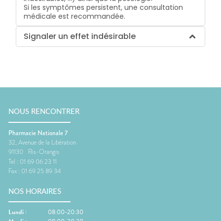
Si les symptômes persistent, une consultation
médicale est recommandée.
Signaler un effet indésirable
NOUS RENCONTRER
Pharmacie Nationale 7
32, Avenue de la Libération
91130
Ris-Orangis
Tel :
01 69 06 23 11
Fax :
01 69 25 89 34
NOS HORAIRES
Lundi
:
08:00-20:30