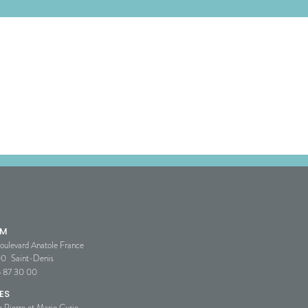
SM
oulevard Anatole France
00
Saint-Denis
5 87 30 00
ES
e Pierre et Marie Curie