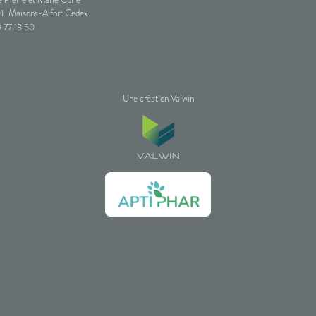
1
Maisons-Alfort Cedex
 77 13 50
Une création Valwin