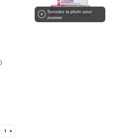
Survolez la photo pour
zoomer
)
-
1
+