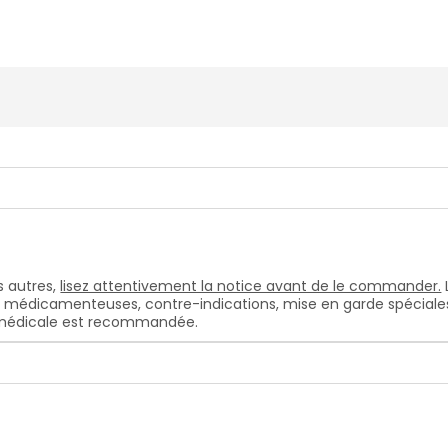
 autres,
lisez attentivement la notice avant de le commander.
s médicamenteuses, contre-indications, mise en garde spéciales, e
n médicale est recommandée.