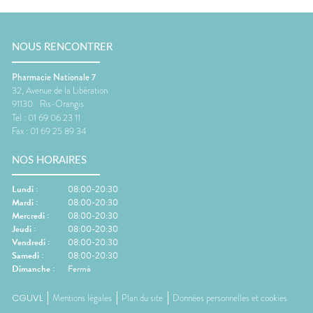
NOUS RENCONTRER
Pharmacie Nationale 7
32, Avenue de la Libération
91130
Ris-Orangis
Tel :
01 69 06 23 11
Fax :
01 69 25 89 34
NOS HORAIRES
Lundi
:
08:00-20:30
Mardi
:
08:00-20:30
Mercredi
:
08:00-20:30
Jeudi
:
08:00-20:30
Vendredi
:
08:00-20:30
Samedi
:
08:00-20:30
Dimanche
:
Fermé
CGUVL
Mentions légales
Plan du site
Données personnelles et cookies