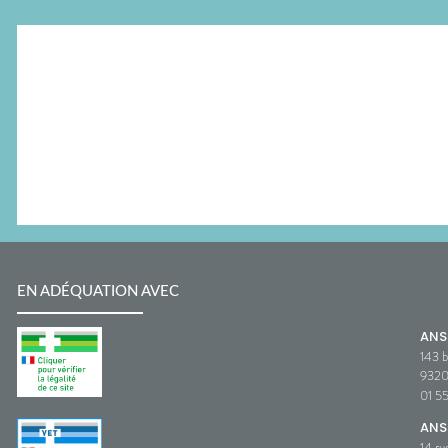
EN ADÉQUATION AVEC
AN
143 b
932
01 5
ANS
14 ru