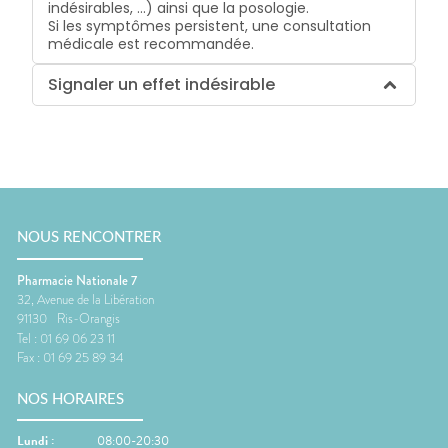
indésirables, …) ainsi que la posologie.
Si les symptômes persistent, une consultation
médicale est recommandée.
Signaler un effet indésirable
NOUS RENCONTRER
Pharmacie Nationale 7
32, Avenue de la Libération
91130
Ris-Orangis
Tel :
01 69 06 23 11
Fax :
01 69 25 89 34
NOS HORAIRES
Lundi
:
08:00-20:30