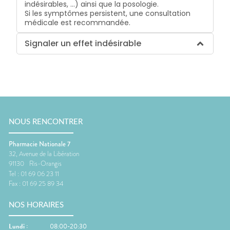
indésirables, …) ainsi que la posologie.
Si les symptômes persistent, une consultation
médicale est recommandée.
Signaler un effet indésirable
NOUS RENCONTRER
Pharmacie Nationale 7
32, Avenue de la Libération
91130
Ris-Orangis
Tel :
01 69 06 23 11
Fax :
01 69 25 89 34
NOS HORAIRES
Lundi
:
08:00-20:30