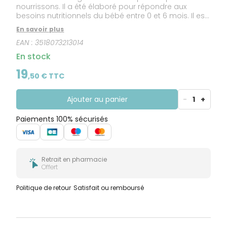
nourrissons. Il a été élaboré pour répondre aux
besoins nutritionnels du bébé entre 0 et 6 mois. Il est
notamment formulé avec des vitamines et des
En savoir plus
minéraux.
EAN :
3518073213014
En stock
19
,
50
€ TTC
Ajouter au panier
-
1
+
Paiements 100% sécurisés
Retrait en pharmacie
Offert
Politique de retour
Satisfait ou remboursé