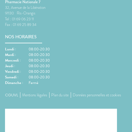
Pharmacie Nationale 7
32, Avenue de la Libération
91130
Ris-Orangis
Tel :
01 69 06 23 11
Fax :
01 69 25 89 34
NOS HORAIRES
Lundi
:
08:00-20:30
Mardi
:
08:00-20:30
Mercredi
:
08:00-20:30
Jeudi
:
08:00-20:30
Vendredi
:
08:00-20:30
Samedi
:
08:00-20:30
Dimanche
:
Fermé
CGUVL
Mentions légales
Plan du site
Données personnelles et cookies