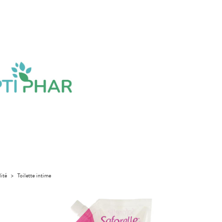
lité
>
Toilette intime