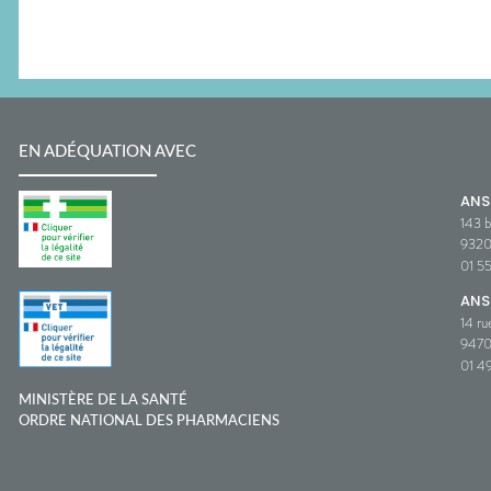
EN ADÉQUATION AVEC
AN
143 b
932
01 5
ANS
14 ru
9470
01 49
MINISTÈRE DE LA SANTÉ
ORDRE NATIONAL DES PHARMACIENS