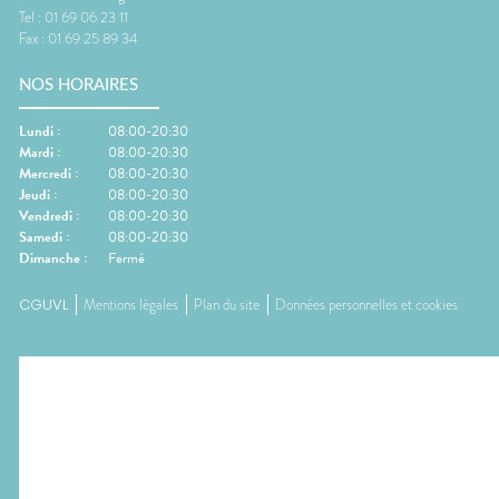
Tel :
01 69 06 23 11
Fax :
01 69 25 89 34
NOS HORAIRES
Lundi
:
08:00-20:30
Mardi
:
08:00-20:30
Mercredi
:
08:00-20:30
Jeudi
:
08:00-20:30
Vendredi
:
08:00-20:30
Samedi
:
08:00-20:30
Dimanche
:
Fermé
CGUVL
Mentions légales
Plan du site
Données personnelles et cookies