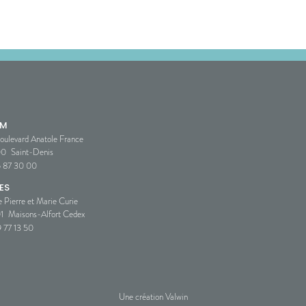
SM
oulevard Anatole France
00
Saint-Denis
5 87 30 00
ES
e Pierre et Marie Curie
1
Maisons-Alfort Cedex
 77 13 50
Une création Valwin