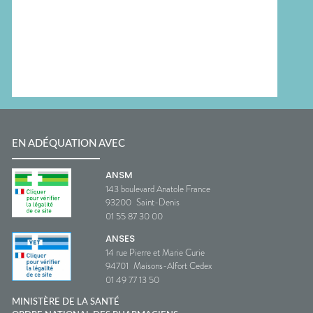
EN ADÉQUATION AVEC
ANSM
143 boulevard Anatole France
93200
Saint-Denis
01 55 87 30 00
ANSES
14 rue Pierre et Marie Curie
94701
Maisons-Alfort Cedex
01 49 77 13 50
MINISTÈRE DE LA SANTÉ