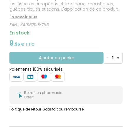
les insectes européens et tropicaux : moustiques,
guêpes, tiques et taons. L'application de ce produit
est l'un des gestes de prévention contre les vecteurs
En savoir plus
du paludisme, de la dengue et du chikungunya.
EAN :
3401571198795
En stock
9
,
95
€ TTC
Ajouter au panier
-
1
+
Paiements 100% sécurisés
Retrait en pharmacie
Offert
Politique de retour
Satisfait ou remboursé