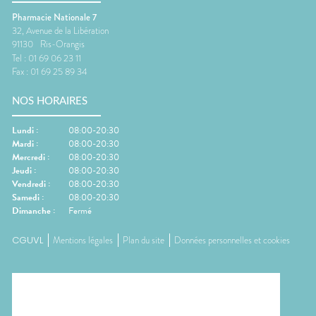
Pharmacie Nationale 7
32, Avenue de la Libération
91130
Ris-Orangis
Tel :
01 69 06 23 11
Fax :
01 69 25 89 34
NOS HORAIRES
Lundi
:
08:00-20:30
Mardi
:
08:00-20:30
Mercredi
:
08:00-20:30
Jeudi
:
08:00-20:30
Vendredi
:
08:00-20:30
Samedi
:
08:00-20:30
Dimanche
:
Fermé
CGUVL
Mentions légales
Plan du site
Données personnelles et cookies