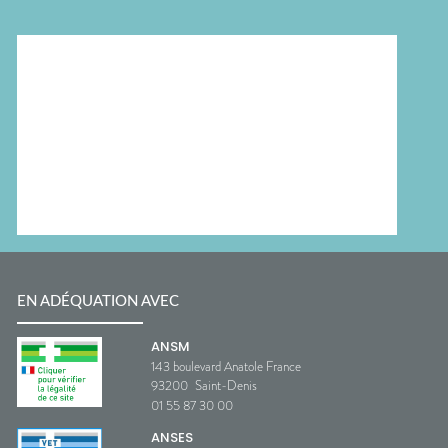
EN ADÉQUATION AVEC
ANSM
143 boulevard Anatole France
93200
Saint-Denis
01 55 87 30 00
ANSES