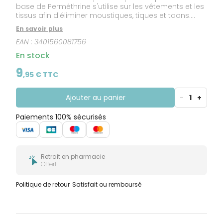
base de Perméthrine s'utilise sur les vêtements et les
tissus afin d'éliminer moustiques, tiques et taons.
Cette lotion anti-moustiques ne tache pas, est sans
En savoir plus
odeur et reste efficace après 3 lavages ou 2 mois
EAN :
3401560081756
après imprégnation. Cinq sur cinq Tropic lotion anti-
moustiques (à usage cutané) peut être associée
En stock
pour une protection optimale sur les parties non
couvertes.
9
,
95
€ TTC
Ajouter au panier
-
1
+
Paiements 100% sécurisés
Retrait en pharmacie
Offert
Politique de retour
Satisfait ou remboursé