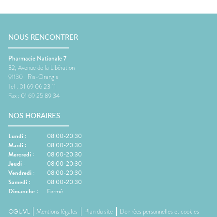
NOUS RENCONTRER
Pharmacie Nationale 7
32, Avenue de la Libération
91130
Ris-Orangis
Tel :
01 69 06 23 11
Fax :
01 69 25 89 34
NOS HORAIRES
Lundi
:
08:00-20:30
Mardi
:
08:00-20:30
Mercredi
:
08:00-20:30
Jeudi
:
08:00-20:30
Vendredi
:
08:00-20:30
Samedi
:
08:00-20:30
Dimanche
:
Fermé
CGUVL
Mentions légales
Plan du site
Données personnelles et cookies