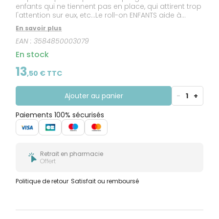
enfants qui ne tiennent pas en place, qui attirent trop
l'attention sur eux, etc...Le roll-on ENFANTS aide à
ramener au calme les enfants agités, nerveux,
En savoir plus
capricieux, chagrinés ainsi vous pourrez profiter d'un
EAN :
3584850003079
vrai moment de sérénité en famille.
En stock
13
,
50
€ TTC
Ajouter au panier
-
1
+
Paiements 100% sécurisés
Retrait en pharmacie
Offert
Politique de retour
Satisfait ou remboursé