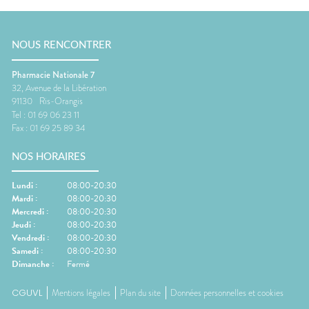
NOUS RENCONTRER
Pharmacie Nationale 7
32, Avenue de la Libération
91130
Ris-Orangis
Tel :
01 69 06 23 11
Fax :
01 69 25 89 34
NOS HORAIRES
Lundi
:
08:00-20:30
Mardi
:
08:00-20:30
Mercredi
:
08:00-20:30
Jeudi
:
08:00-20:30
Vendredi
:
08:00-20:30
Samedi
:
08:00-20:30
Dimanche
:
Fermé
CGUVL
Mentions légales
Plan du site
Données personnelles et cookies