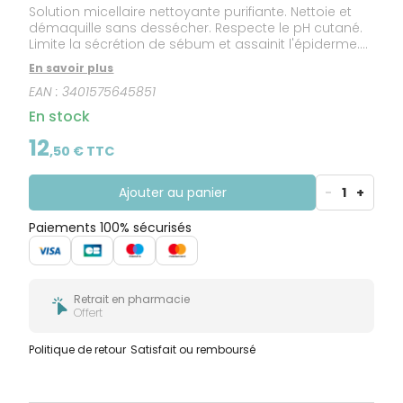
Solution micellaire nettoyante purifiante. Nettoie et
démaquille sans dessécher. Respecte le pH cutané.
Limite la sécrétion de sébum et assainit l'épiderme.
Sans rinçage.
En savoir plus
EAN :
3401575645851
En stock
12
,
50
€ TTC
Ajouter au panier
-
1
+
Paiements 100% sécurisés
Retrait en pharmacie
Offert
Politique de retour
Satisfait ou remboursé