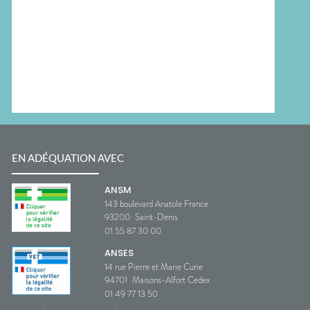
EN ADÉQUATION AVEC
ANSM
143 boulevard Anatole France
93200
Saint-Denis
01 55 87 30 00
ANSES
14 rue Pierre et Marie Curie
94701
Maisons-Alfort Cedex
01 49 77 13 50