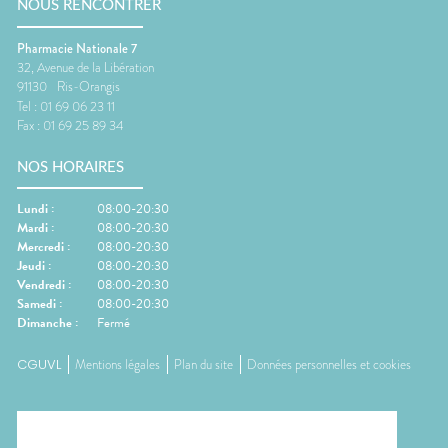
NOUS RENCONTRER
Pharmacie Nationale 7
32, Avenue de la Libération
91130
Ris-Orangis
Tel :
01 69 06 23 11
Fax :
01 69 25 89 34
NOS HORAIRES
Lundi
:
08:00-20:30
Mardi
:
08:00-20:30
Mercredi
:
08:00-20:30
Jeudi
:
08:00-20:30
Vendredi
:
08:00-20:30
Samedi
:
08:00-20:30
Dimanche
:
Fermé
CGUVL
Mentions légales
Plan du site
Données personnelles et cookies