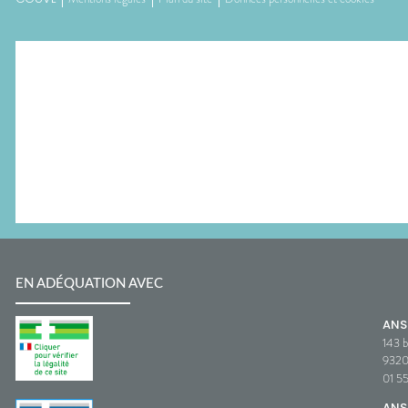
EN ADÉQUATION AVEC
AN
143 b
932
01 5
ANS