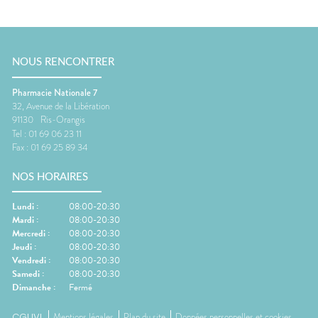
NOUS RENCONTRER
Pharmacie Nationale 7
32, Avenue de la Libération
91130
Ris-Orangis
Tel :
01 69 06 23 11
Fax :
01 69 25 89 34
NOS HORAIRES
Lundi
:
08:00-20:30
Mardi
:
08:00-20:30
Mercredi
:
08:00-20:30
Jeudi
:
08:00-20:30
Vendredi
:
08:00-20:30
Samedi
:
08:00-20:30
Dimanche
:
Fermé
CGUVL
Mentions légales
Plan du site
Données personnelles et cookies