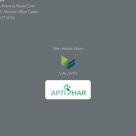
e Pierre et Marie Curie
1
Maisons-Alfort Cedex
 77 13 50
Une création Valwin