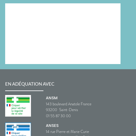
EN ADÉQUATION AVEC
ANSM
143 boulevard Anatole France
93200
Saint-Denis
01 55 87 30 00
ANSES
14 rue Pierre et Marie Curie