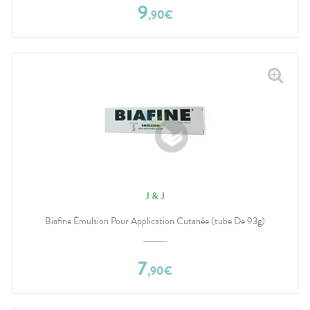
9
,
90
€
J & J
Biafine Émulsion Pour Application Cutanée (tube De 93g)
7
,
90
€