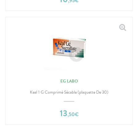
,
95
€
EG LABO
Keal 1 G Comprimé Sécable (plaquette De 30)
13
,
50
€