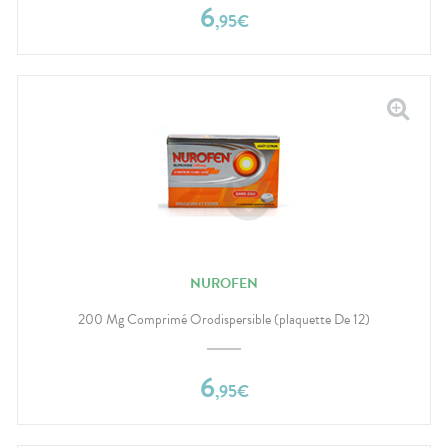
6
,
95
€
NUROFEN
200 Mg Comprimé Orodispersible (plaquette De 12)
6
,
95
€