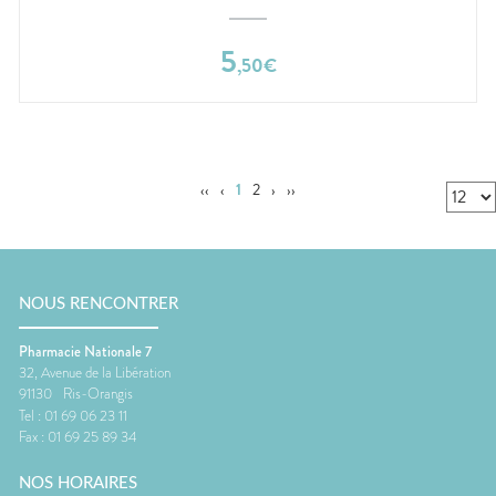
5
,
50
€
‹‹
‹
1
2
›
››
NOUS RENCONTRER
Pharmacie Nationale 7
32, Avenue de la Libération
91130
Ris-Orangis
Tel :
01 69 06 23 11
Fax :
01 69 25 89 34
NOS HORAIRES