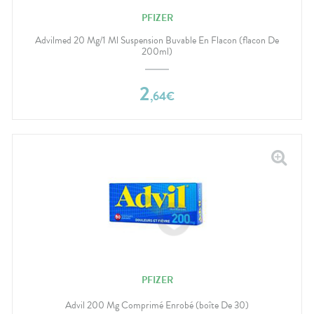
PFIZER
Advilmed 20 Mg/1 Ml Suspension Buvable En Flacon (flacon De
200ml)
2
,
64
€
PFIZER
Advil 200 Mg Comprimé Enrobé (boîte De 30)