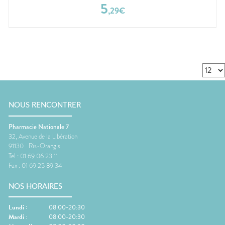
5
,
29
€
NOUS RENCONTRER
Pharmacie Nationale 7
32, Avenue de la Libération
91130
Ris-Orangis
Tel :
01 69 06 23 11
Fax :
01 69 25 89 34
NOS HORAIRES
Lundi
:
08:00-20:30
Mardi
:
08:00-20:30