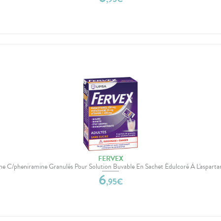
FERVEX
ne C/pheniramine Granulés Pour Solution Buvable En Sachet Édulcoré À L'asparta
6
,
95
€