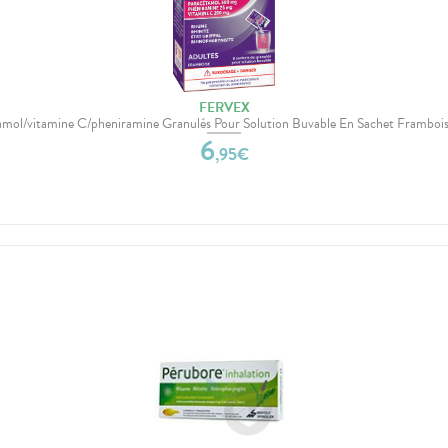
FERVEX
amol/vitamine C/pheniramine Granulés Pour Solution Buvable En Sachet Frambois
6
,
95
€