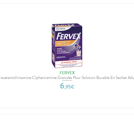
FERVEX
racetamol/vitamine C/pheniramine Granulés Pour Solution Buvable En Sachet Adu
6
,
95
€