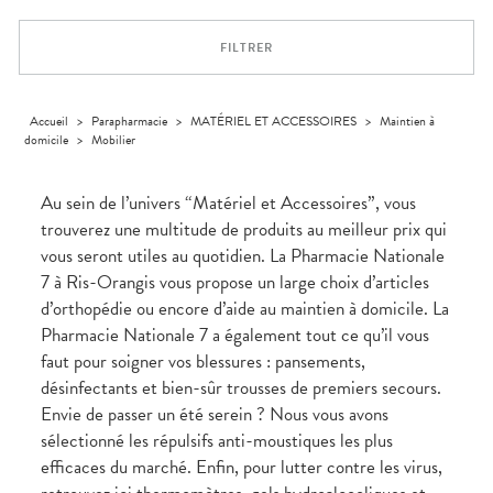
VOTRE
Trousse à
urinaires
MUSCLES -
Solaire
Etendre
PHARMACIES
APPLICATION
ARTICULATIONS
pharmacie
DE GARDE
DE SANTÉ
Visage
FILTRER
NUTRITION
Douleurs
Etendre
articulaires
OPHTALMOLOGIE
Prévention
Etendre
Douleurs
cardio-
Irritations
OREILLES
musculaires
vasculaire
Accueil
>
Parapharmacie
>
MATÉRIEL ET ACCESSOIRES
>
Maintien à
Etendre
- NEZ -
domicile
>
Mobilier
Lavages
GORGE
oculaires
Maux
SANTÉ-
Etendre
Sécheresses
NUTRITION
de gorge
Au sein de l’univers “Matériel et Accessoires”, vous
des yeux
Boissons
Rhumes
SEVRAGE
trouverez une multitude de produits au meilleur prix qui
Etendre
TABAGIQUE
- état
et
vous seront utiles au quotidien. La Pharmacie Nationale
Aliments
grippaux
Gommes
SOINS
Etendre
7 à Ris-Orangis vous propose un large choix d’articles
DENTAIRES
Soins
Pastilles
des
d’orthopédie ou encore d’aide au maintien à domicile. La
TROUBLES DE
Soins
oreilles
Etendre
Patchs
dentaires
LA
Pharmacie Nationale 7 a également tout ce qu’il vous
CIRCULATION
Toux
faut pour soigner vos blessures : pansements,
Bains de
grasses
Jambes
bouche
désinfectants et bien-sûr trousses de premiers secours.
lourdes
Toux
sèches
Envie de passer un été serein ? Nous vous avons
sélectionné les répulsifs anti-moustiques les plus
efficaces du marché. Enfin, pour lutter contre les virus,