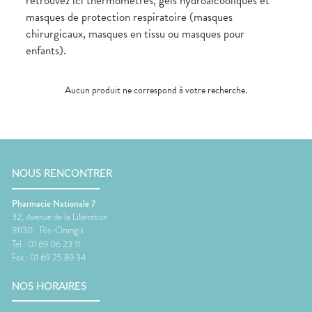
retrouvez ici thermomètres, gels hydroalcooliques et
masques de protection respiratoire (masques
chirurgicaux, masques en tissu ou masques pour
enfants).
Aucun produit ne correspond à votre recherche.
NOUS RENCONTRER
Pharmacie Nationale 7
32, Avenue de la Libération
91130
Ris-Orangis
Tel :
01 69 06 23 11
Fax :
01 69 25 89 34
NOS HORAIRES