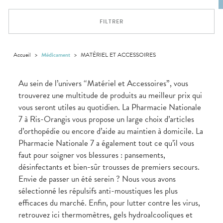
VOTRE
Trousse à
urinaires
MUSCLES -
Solaire
Etendre
PHARMACIES
APPLICATION
ARTICULATIONS
pharmacie
DE GARDE
DE SANTÉ
Visage
FILTRER
NUTRITION
Douleurs
Etendre
articulaires
OPHTALMOLOGIE
Prévention
Etendre
Douleurs
cardio-
Irritations
OREILLES
musculaires
vasculaire
Accueil
>
Médicament
>
MATÉRIEL ET ACCESSOIRES
Etendre
- NEZ -
Lavages
GORGE
oculaires
Maux
SANTÉ-
Au sein de l’univers “Matériel et Accessoires”, vous
Etendre
Sécheresses
NUTRITION
de gorge
trouverez une multitude de produits au meilleur prix qui
des yeux
Boissons
Rhumes
SEVRAGE
Etendre
vous seront utiles au quotidien. La Pharmacie Nationale
TABAGIQUE
- état
et
Aliments
grippaux
7 à Ris-Orangis vous propose un large choix d’articles
Gommes
SOINS
Etendre
DENTAIRES
Soins
d’orthopédie ou encore d’aide au maintien à domicile. La
Pastilles
des
Pharmacie Nationale 7 a également tout ce qu’il vous
TROUBLES DE
Soins
oreilles
Etendre
Patchs
dentaires
LA
faut pour soigner vos blessures : pansements,
CIRCULATION
Toux
Bains de
grasses
désinfectants et bien-sûr trousses de premiers secours.
Jambes
bouche
Envie de passer un été serein ? Nous vous avons
lourdes
Toux
sèches
sélectionné les répulsifs anti-moustiques les plus
efficaces du marché. Enfin, pour lutter contre les virus,
retrouvez ici thermomètres, gels hydroalcooliques et