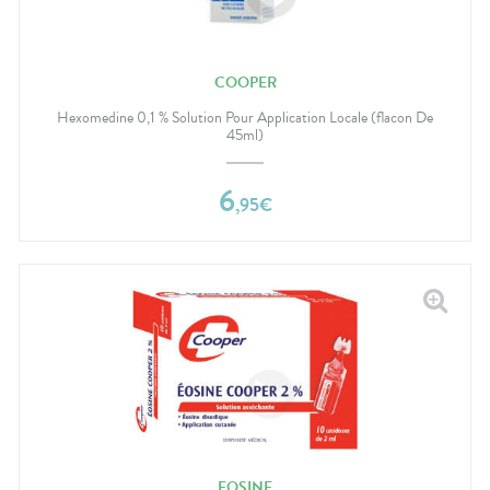
COOPER
Hexomedine 0,1 % Solution Pour Application Locale (flacon De
45ml)
6
,
95
€
EOSINE