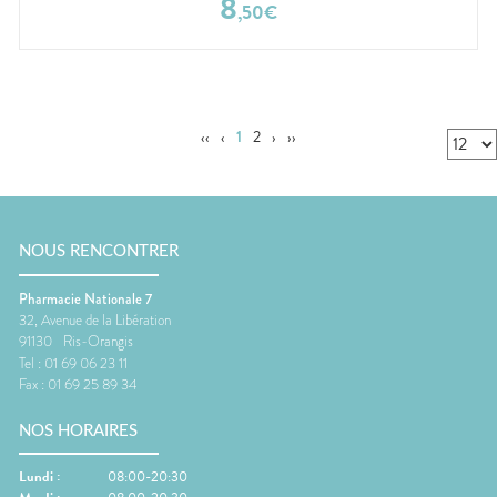
8
,
50
€
‹‹
‹
1
2
›
››
NOUS RENCONTRER
Pharmacie Nationale 7
32, Avenue de la Libération
91130
Ris-Orangis
Tel :
01 69 06 23 11
Fax :
01 69 25 89 34
NOS HORAIRES
Lundi
:
08:00-20:30