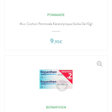
POMMADE
M.o. Cochon Pommade Kératolytique (boîte De 10g)
9
,
95
€
BEPANTHEN