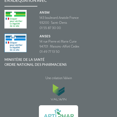
EN ADÉQUATION AVEC
ANSM
143 boulevard Anatole France
93200
Saint-Denis
01 55 87 30 00
ANSES
14 rue Pierre et Marie Curie
94701
Maisons-Alfort Cedex
01 49 77 13 50
MINISTÈRE DE LA SANTÉ
ORDRE NATIONAL DES PHARMACIENS
Une création Valwin